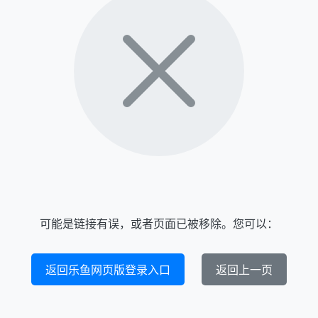
可能是链接有误，或者页面已被移除。您可以：
返回乐鱼网页版登录入口
返回上一页