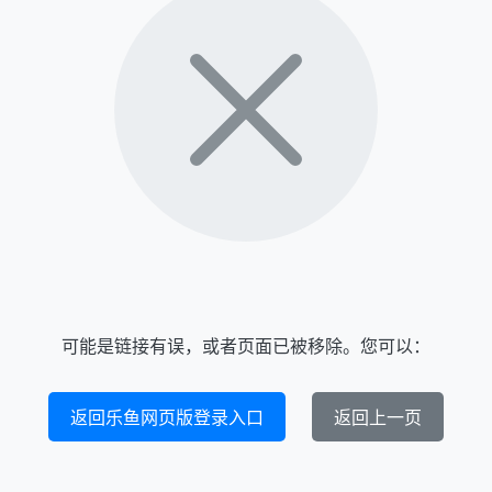
可能是链接有误，或者页面已被移除。您可以：
返回乐鱼网页版登录入口
返回上一页