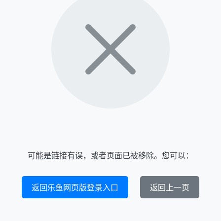
可能是链接有误，或者页面已被移除。您可以：
返回乐鱼网页版登录入口
返回上一页