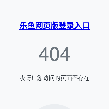
乐鱼网页版登录入口
404
哎呀！您访问的页面不存在