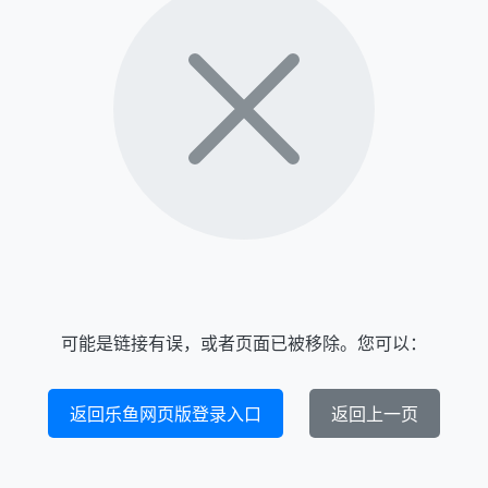
可能是链接有误，或者页面已被移除。您可以：
返回乐鱼网页版登录入口
返回上一页