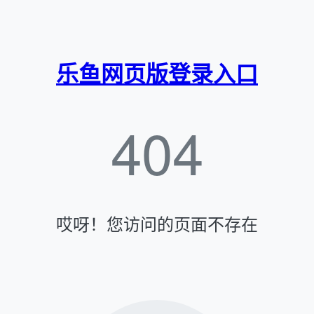
乐鱼网页版登录入口
404
哎呀！您访问的页面不存在